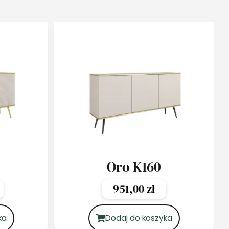
Oro K160
951,00
zł
ka
Dodaj do koszyka