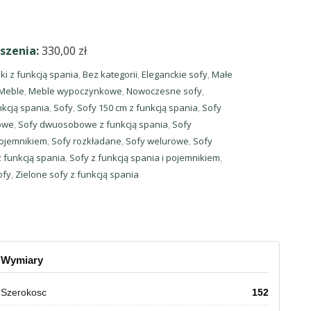
szenia:
330,00
zł
i z funkcją spania
,
Bez kategorii
,
Eleganckie sofy
,
Małe
Meble
,
Meble wypoczynkowe
,
Nowoczesne sofy
,
kcją spania
,
Sofy
,
Sofy 150 cm z funkcją spania
,
Sofy
owe
,
Sofy dwuosobowe z funkcją spania
,
Sofy
pojemnikiem
,
Sofy rozkładane
,
Sofy welurowe
,
Sofy
z funkcją spania
,
Sofy z funkcją spania i pojemnikiem
,
ofy
,
Zielone sofy z funkcją spania
Wymiary
Szerokosc
152