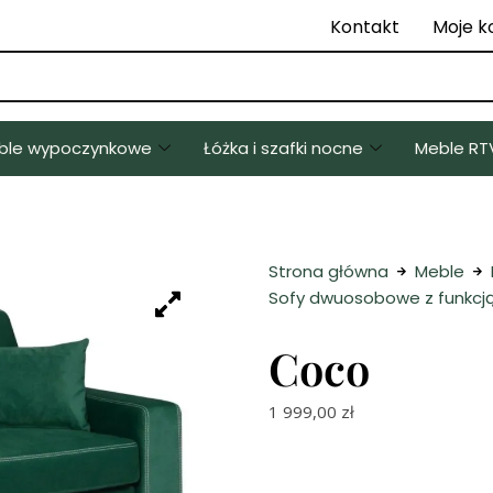
Kontakt
Moje k
ble wypoczynkowe
Łóżka i szafki nocne
Meble RT
Strona główna
Meble
Sofy dwuosobowe z funkcją
Coco
1 999,00
zł