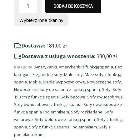
DODAJ DO KOSZYKA
Wybierz inne tkaniny
Dostawa:
181,00
zł
Dostawa z usługą wnoszenia:
330,00
zł
Kategorie:
Amerykanki
,
Amerykanki z funkcją spania
,
Bez
kategorii
,
Eleganckie sofy
,
Małe sofy
,
Małe sofy z funkcją
spania
,
Meble
,
Meble wypoczynkowe
,
Nowoczesne sofy
,
Nowoczesne sofy do salonu z funkcją spania
,
Sofy
,
Sofy
150 cm z funkcją spania
,
Sofy beżowe
,
Sofy dwuosobowe
,
Sofy dwuosobowe z funkcją spania
,
Sofy dwuosobowe z
funkcją spania i pojemnikiem
,
Sofy rozkładane
,
Sofy
welurowe
,
Sofy welurowe z funkcją spania
,
Sofy z funkcją
spania
,
Sofy z funkcją spania i pojemnikiem
,
Sofy z
podłokietnikami