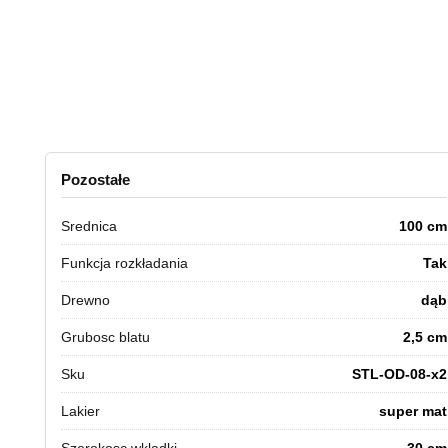
Pozostałe
Srednica
100 cm
Funkcja rozkładania
Tak
Drewno
dąb
Grubosc blatu
2,5 cm
Sku
STL-OD-08-x2
Lakier
super mat
Szerokosc wkladki
30 cm