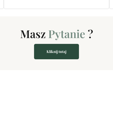
Masz
Inny pomysł
Pytani
?
Kliknij tutaj