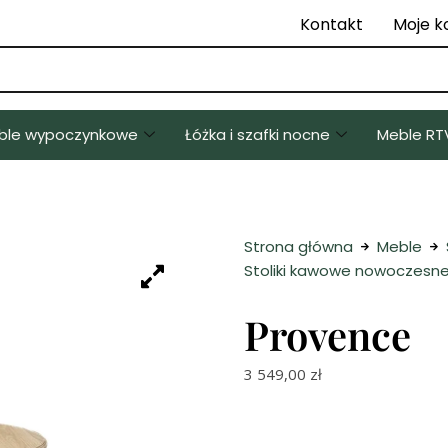
Kontakt
Moje k
ble wypoczynkowe
Łóżka i szafki nocne
Meble RT
Strona główna
Meble
Stoliki kawowe nowoczesn
Provence
3 549,00
zł