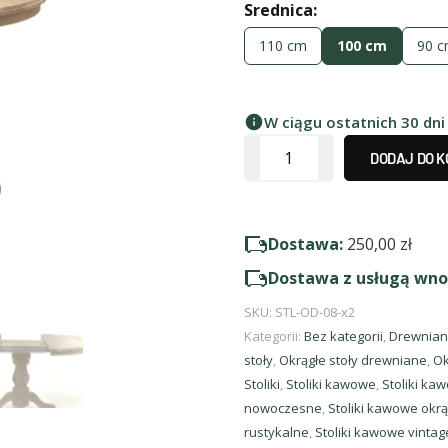
Srednica:
110 cm
100 cm
90 
W ciągu ostatnich 30 dni
DODAJ DO 
Dostawa:
250,00
zł
Dostawa z usługą wno
SKU:
STL-OD-08-x2
Kategorii:
Bez kategorii
,
Drewniane
stoły
,
Okrągłe stoły drewniane
,
Ok
Stoliki
,
Stoliki kawowe
,
Stoliki ka
nowoczesne
,
Stoliki kawowe okrą
rustykalne
,
Stoliki kawowe vintag