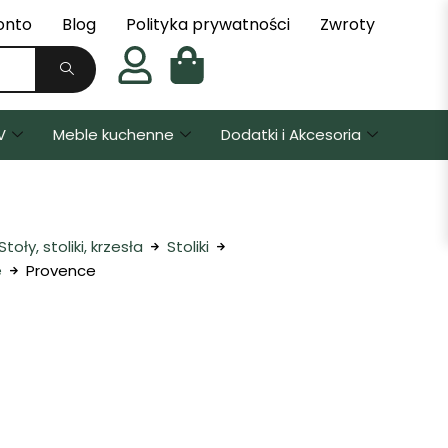
onto
Blog
Polityka prywatności
Zwroty
V
Meble kuchenne
Dodatki i Akcesoria
Stoły, stoliki, krzesła
Stoliki
e
Provence