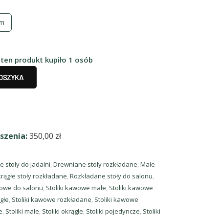
cm
 ten produkt kupiło 1 osób
KOSZYKA
szenia:
350,00
zł
 stoły do jadalni
,
Drewniane stoły rozkładane
,
Małe
rągłe stoły rozkładane
,
Rozkładane stoły do salonu
,
wowe do salonu
,
Stoliki kawowe małe
,
Stoliki kawowe
głe
,
Stoliki kawowe rozkładane
,
Stoliki kawowe
e
,
Stoliki małe
,
Stoliki okrągłe
,
Stoliki pojedyncze
,
Stoliki