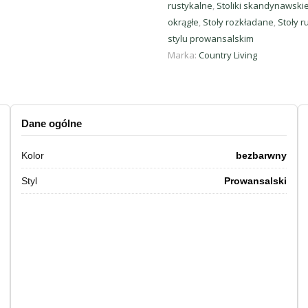
rustykalne
,
Stoliki skandynawski
okrągłe
,
Stoły rozkładane
,
Stoły r
stylu prowansalskim
Marka:
Country Living
Dane ogólne
Kolor
bezbarwny
Styl
Prowansalski