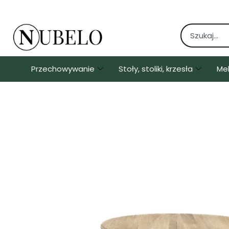
Przechowywanie
Stoły, stoliki, krzesła
Me