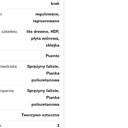
brak
i
regulowane,
tapicerowane
 szkieletu
lite drewno, HDF,
płyta wiórowa,
sklejka
Puente
siedziska
Sprężyny faliste,
Pianka
poliuretanowa
oparcia
Sprężyny faliste,
Pianka
poliuretanowa
Tworzywo sztuczne
k
3