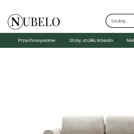
Przechowywanie
Stoły, stoliki, krzesła
Me