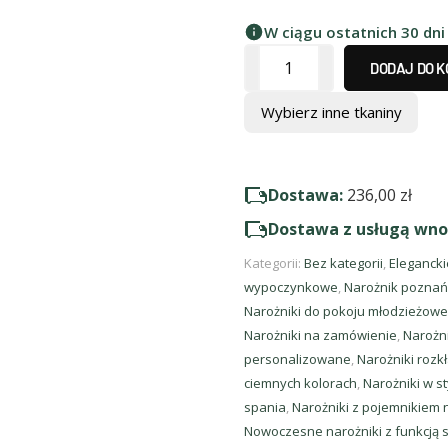
W ciągu ostatnich 30 dni
DODAJ DO 
Wybierz inne tkaniny
Dostawa:
236,00
zł
Dostawa z usługą wno
Kategorii:
Bez kategorii
,
Elegancki
wypoczynkowe
,
Narożnik poznań
Narożniki do pokoju młodzieżow
Narożniki na zamówienie
,
Narożn
personalizowane
,
Narożniki rozk
ciemnych kolorach
,
Narożniki w 
spania
,
Narożniki z pojemnikiem n
Nowoczesne narożniki z funkcją 