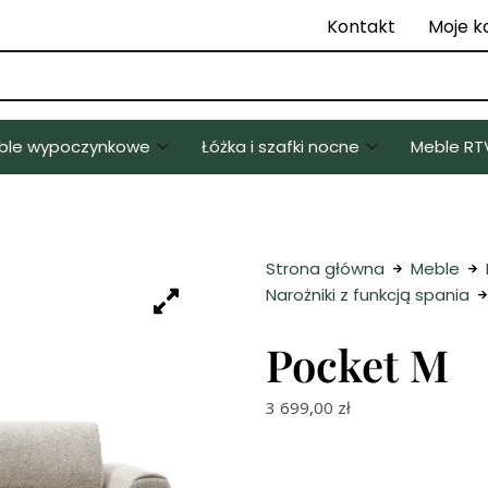
Kontakt
Moje k
ble wypoczynkowe
Łóżka i szafki nocne
Meble RT
Strona główna
Meble
Narożniki z funkcją spania
Pocket M
3 699,00
zł