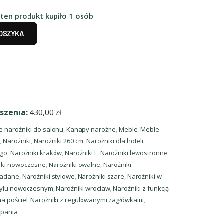
 ten produkt kupiło 1 osób
KOSZYKA
szenia:
430,00
zł
e narożniki do salonu
,
Kanapy narożne
,
Meble
,
Meble
,
Narożniki
,
Narożniki 260 cm
,
Narożniki dla hoteli
,
ego
,
Narożniki kraków
,
Narożniki L
,
Narożniki lewostronne
,
iki nowoczesne
,
Narożniki owalne
,
Narożniki
ładane
,
Narożniki stylowe
,
Narożniki szare
,
Narożniki w
stylu nowoczesnym
,
Narożniki wrocław
,
Narożniki z funkcją
a pościel
,
Narożniki z regulowanymi zagłówkami
,
spania