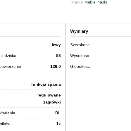
Marka:
Meble Piaski
Wymiary
lewy
Szerokosc
siedziska
58
Wysokosc
powierzchni
126.0
Glebokosc
funkcja spania
regulowane
zagłówki
kładania
DL
mników
1x