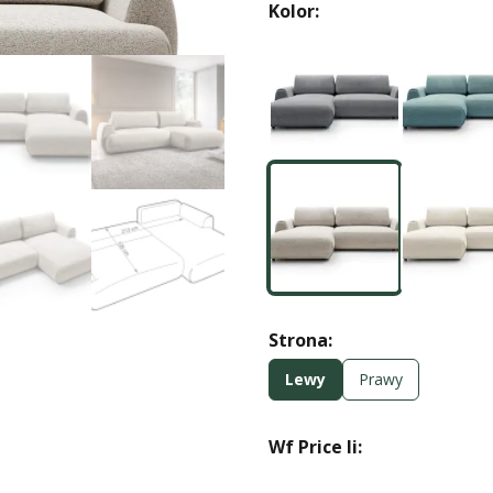
Kolor:
Strona:
Lewy
Prawy
Wf Price Ii: