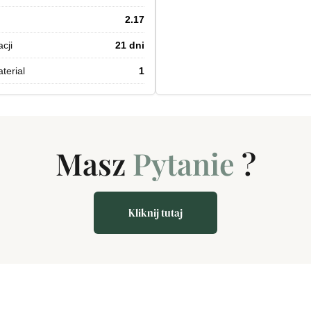
2.17
cji
21 dni
terial
1
Masz
Inny pomysł
Pytani
?
Kliknij tutaj