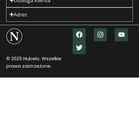
Obsługa klienta
Adres
© 2025 Nubelo. Wszelkie
prawa zastrzeżone.
×
MENU
Przechowywanie
Komody
Stoły,
stoliki,
Szafki
krzesła