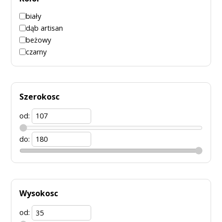
biały
dąb artisan
beżowy
czarny
Szerokosc
od:
do:
Wysokosc
od: