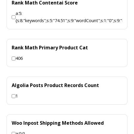
Rank Math Contentai Score
a:5:
{s:8:"keywords";s:5:"74.51";s:9:"wordCount";s:1:"0";s:9:"linkC
Rank Math Primary Product Cat
406
Algolia Posts Product Records Count
1
Woo Inpost Shipping Methods Allowed
a:0:{}