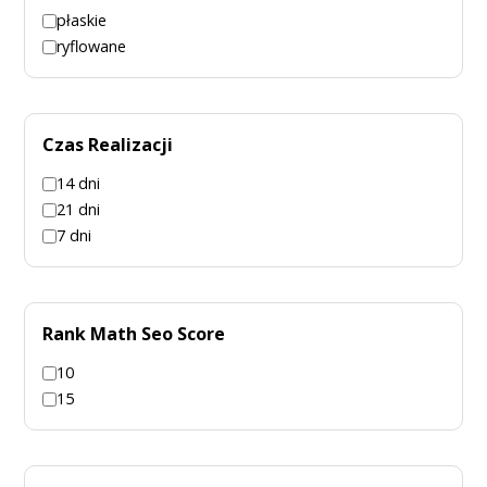
płaskie
ryflowane
Czas Realizacji
14 dni
21 dni
7 dni
Rank Math Seo Score
10
15