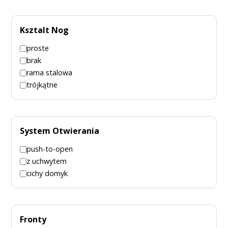
Ksztalt Nog
proste
brak
rama stalowa
trójkątne
System Otwierania
push-to-open
z uchwytem
cichy domyk
Fronty