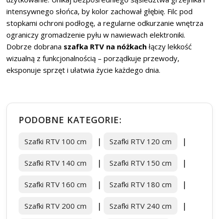
intensywnego słońca, by kolor zachował głębię. Filc pod
stopkami ochroni podłogę, a regularne odkurzanie wnętrza
ograniczy gromadzenie pyłu w nawiewach elektroniki.
Dobrze dobrana
szafka RTV na nóżkach
łączy lekkość
wizualną z funkcjonalnością – porządkuje przewody,
eksponuje sprzęt i ułatwia życie każdego dnia.
PODOBNE KATEGORIE:
|
|
Szafki RTV 100 cm
Szafki RTV 120 cm
|
|
Szafki RTV 140 cm
Szafki RTV 150 cm
|
|
Szafki RTV 160 cm
Szafki RTV 180 cm
|
|
Szafki RTV 200 cm
Szafki RTV 240 cm