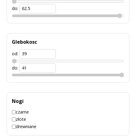
do:
Glebokosc
od:
do:
Nogi
czarne
złote
drewniane