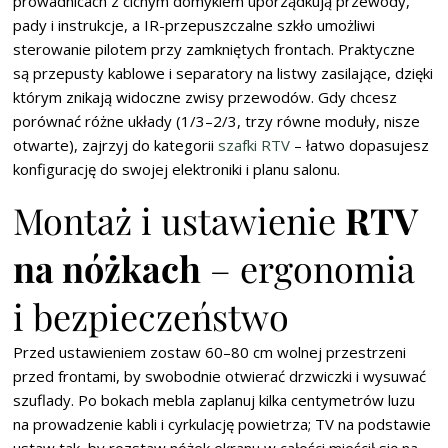
prowadnicach z cichym domykiem uporządkują przewody,
pady i instrukcje, a IR-przepuszczalne szkło umożliwi
sterowanie pilotem przy zamkniętych frontach. Praktyczne
są przepusty kablowe i separatory na listwy zasilające, dzięki
którym znikają widoczne zwisy przewodów. Gdy chcesz
porównać różne układy (1/3–2/3, trzy równe moduły, nisze
otwarte), zajrzyj do kategorii
szafki RTV
– łatwo dopasujesz
konfigurację do swojej elektroniki i planu salonu.
Montaż i ustawienie
RTV
na nóżkach
– ergonomia
i bezpieczeństwo
Przed ustawieniem zostaw 60–80 cm wolnej przestrzeni
przed frontami, by swobodnie otwierać drzwiczki i wysuwać
szuflady. Po bokach mebla zaplanuj kilka centymetrów luzu
na prowadzenie kabli i cyrkulację powietrza; TV na podstawie