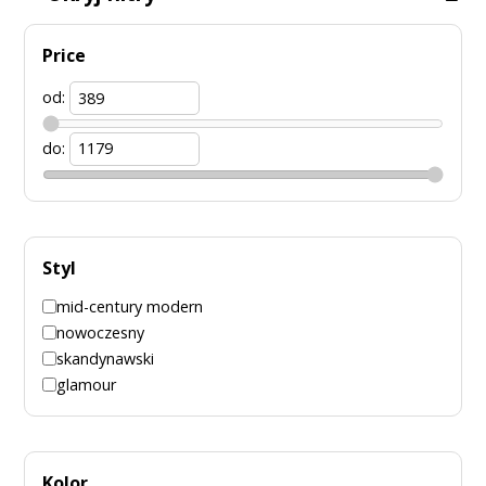
Price
od:
do:
Styl
mid-century modern
nowoczesny
skandynawski
glamour
Kolor