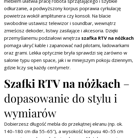
meblem ułatwia pracę robota sprzątającego i szybkie
odkurzanie, a podwyższony korpus poprawia cyrkulację
powietrza wokół amplitunera czy konsoli. Na blacie
swobodnie ustawisz telewizor i soundbar, wewnątrz
zmieścisz dekoder, listwy zasilające i akcesoria. Dzięki
przemyślanemu podziałowi wnętrza
szafka RTV na nóżkach
pomaga ukryć kable i zapanować nad pilotami, ładowarkami
oraz grami. Lekka optycznie bryła sprawdzi się zarówno w
salonie typu open space, jak i w mniejszym pokoju dziennym,
gdzie liczy się każdy centymetr.
Szafki RTV na nóżkach
–
dopasowanie do stylu i
wymiarów
Dobierzesz długość mebla do przekątnej ekranu (np. ok.
140–180 cm dla 55–65″), a wysokość korpusu 40–55 cm