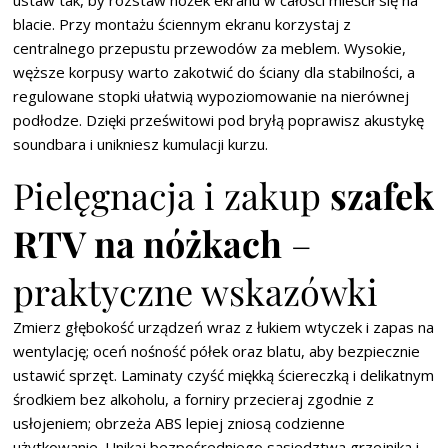
ustaw tak, by rozstaw nóżek ekranu w całości mieścił się na
blacie. Przy montażu ściennym ekranu korzystaj z
centralnego przepustu przewodów za meblem. Wysokie,
węższe korpusy warto zakotwić do ściany dla stabilności, a
regulowane stopki ułatwią wypoziomowanie na nierównej
podłodze. Dzięki prześwitowi pod bryłą poprawisz akustykę
soundbara i unikniesz kumulacji kurzu.
Pielęgnacja i zakup
szafek
RTV na nóżkach
–
praktyczne wskazówki
Zmierz głębokość urządzeń wraz z łukiem wtyczek i zapas na
wentylację; oceń nośność półek oraz blatu, aby bezpiecznie
ustawić sprzęt. Laminaty czyść miękką ściereczką i delikatnym
środkiem bez alkoholu, a forniry przecieraj zgodnie z
usłojeniem; obrzeża ABS lepiej zniosą codzienne
użytkowanie. Unikaj bezpośredniego sąsiedztwa grzejnika i