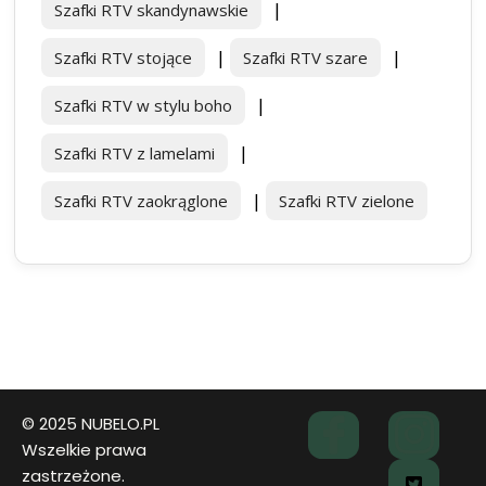
|
Szafki RTV skandynawskie
|
|
Szafki RTV stojące
Szafki RTV szare
|
Szafki RTV w stylu boho
|
Szafki RTV z lamelami
|
Szafki RTV zaokrąglone
Szafki RTV zielone
© 2025 NUBELO.PL
Wszelkie prawa
zastrzeżone.