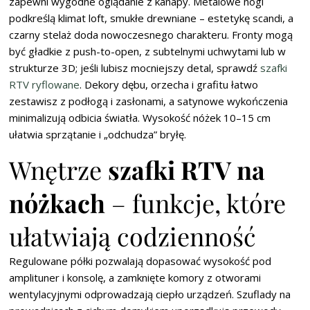
zapewni wygodne oglądanie z kanapy. Metalowe nogi
podkreślą klimat loft, smukłe drewniane – estetykę scandi, a
czarny stelaż doda nowoczesnego charakteru. Fronty mogą
być gładkie z push-to-open, z subtelnymi uchwytami lub w
strukturze 3D; jeśli lubisz mocniejszy detal, sprawdź
szafki
RTV ryflowane
. Dekory dębu, orzecha i grafitu łatwo
zestawisz z podłogą i zasłonami, a satynowe wykończenia
minimalizują odbicia światła. Wysokość nóżek 10–15 cm
ułatwia sprzątanie i „odchudza” bryłę.
Wnętrze
szafki RTV na
nóżkach
– funkcje, które
ułatwiają codzienność
Regulowane półki pozwalają dopasować wysokość pod
amplituner i konsolę, a zamknięte komory z otworami
wentylacyjnymi odprowadzają ciepło urządzeń. Szuflady na