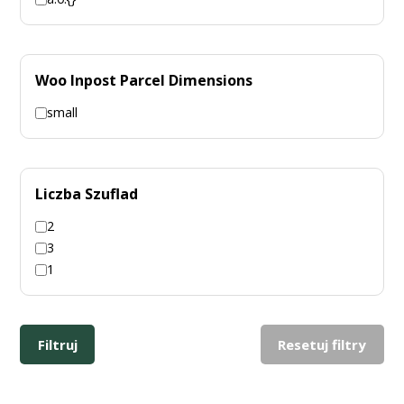
Woo Inpost Parcel Dimensions
small
Liczba Szuflad
2
3
1
Filtruj
Resetuj filtry